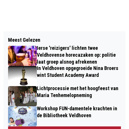
Vorig artikel
Volgend artikel
SINT JANSTROSSEN WEER GEZEGEND
Meest Gelezen
DISCRIMINATIE EN… OVERLEVING
IN OERLE
Ierse 'reizigers' lichten twee
VAN EEN RAS: DE GALAPAGOS
Veldhovense horecazaken op: politie
REUZENSCHILDPADDEN
laat groep alsnog afrekenen
In Veldhoven opgegroeide Nina Broers
wint Student Academy Award
Lichtprocessie met het hoogfeest van
Maria Tenhemelopneming
Workshop FUN-damentele krachten in
de Bibliotheek Veldhoven