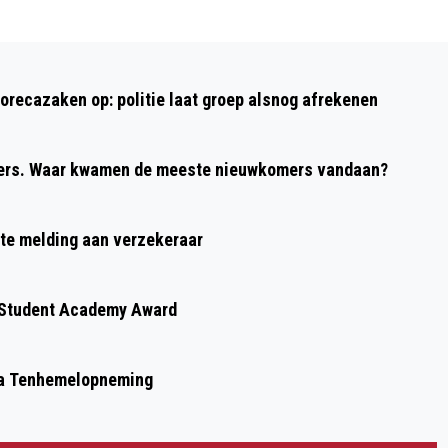
Volgend artikel
VEILIG WONEN IN VELDHOVEN BEGINT
horecazaken op: politie laat groep alsnog afrekenen
BIJ GOED HANG- EN SLUITWERK
ners. Waar kwamen de meeste nieuwkomers vandaan?
ate melding aan verzekeraar
t Student Academy Award
ia Tenhemelopneming