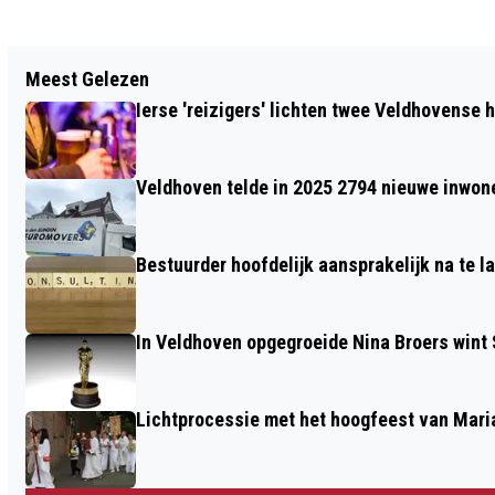
Vorig artikel
Meest Gelezen
CAFÉ BREIN VELDHOVEN OP 3 JUNI
Ierse 'reizigers' lichten twee Veldhovense 
Veldhoven telde in 2025 2794 nieuwe inwo
Bestuurder hoofdelijk aansprakelijk na te l
In Veldhoven opgegroeide Nina Broers win
Lichtprocessie met het hoogfeest van Mar