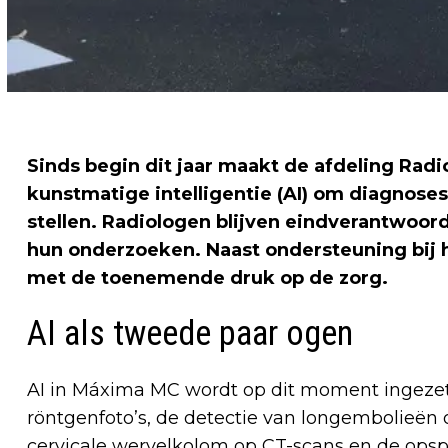
Sinds begin dit jaar maakt de afdeling Rad
kunstmatige intelligentie (AI) om diagnoses
stellen. Radiologen blijven eindverantwoord
hun onderzoeken. Naast ondersteuning bij h
met de toenemende druk op de zorg.
AI als tweede paar ogen
AI in Máxima MC wordt op dit moment ingezet
röntgenfoto’s, de detectie van longembolieën 
cervicale wervelkolom op CT-scans en de ops