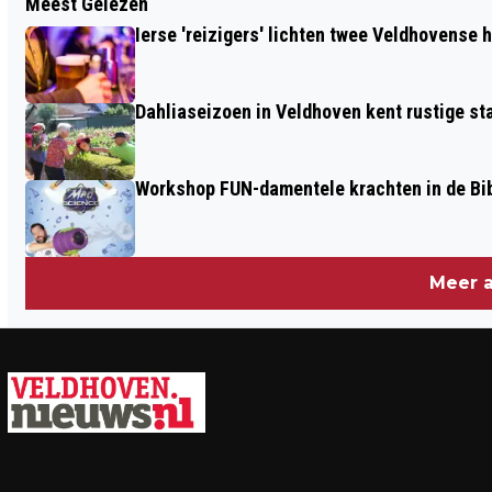
Meest Gelezen
SCHRIJFWORKSHOP OP 21 MAART IN
Ierse 'reizigers' lichten twee Veldhovense 
BIBLIOTHEEK VELDHOVEN
Dahliaseizoen in Veldhoven kent rustige sta
Workshop FUN-damentele krachten in de Bi
Meer a