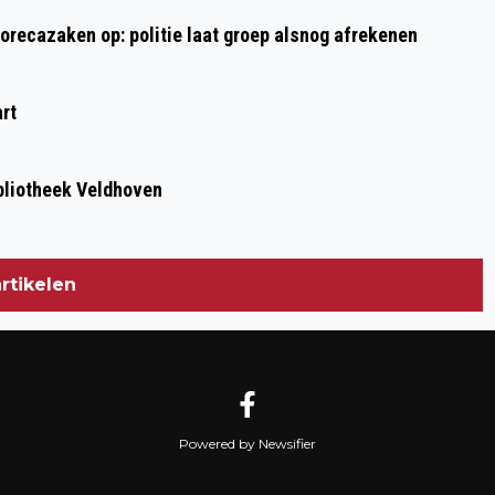
NOG NOOIT VERTOONT: 2300 MENSEN
horecazaken op: politie laat groep alsnog afrekenen
IN TOUW VOOR EEN SCHONER
VELDHOVEN
rt
bliotheek Veldhoven
rtikelen
Powered by Newsifier