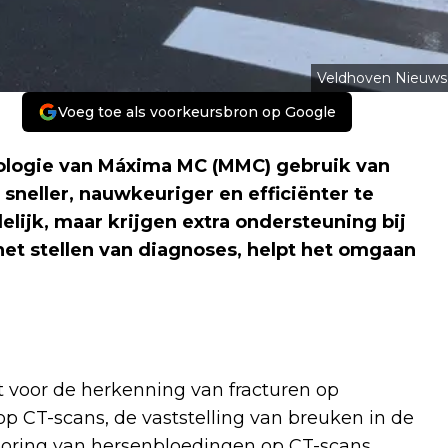
Veldhoven Nieuws
Voeg toe als voorkeursbron op Google
iologie van Máxima MC (MMC) gebruik van
 sneller, nauwkeuriger en efficiënter te
elijk, maar krijgen extra ondersteuning bij
et stellen van diagnoses, helpt het omgaan
 voor de herkenning van fracturen op
op CT-scans, de vaststelling van breuken in de
poring van hersenbloedingen op CT-scans.