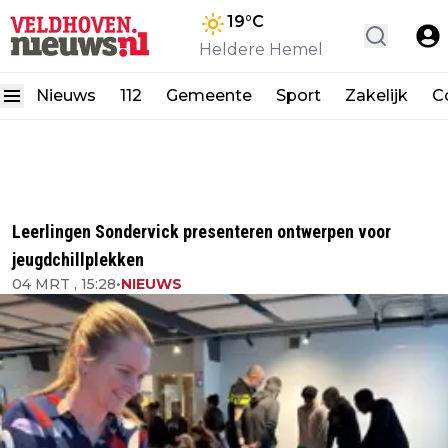
19
°C
Heldere Hemel
Nieuws
112
Gemeente
Sport
Zakelijk
C
Leerlingen Sondervick presenteren ontwerpen voor
jeugdchillplekken
04 MRT , 15:28
•
NIEUWS