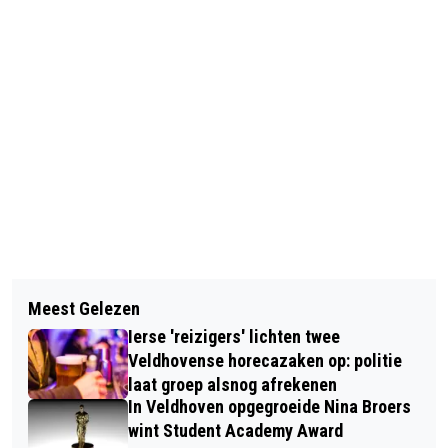
Vorig artikel
Volgend artikel
ALBERT HEIJN ROEPT AH
Meest Gelezen
WANDELING OP LANDGOED DE
KRUIDENBOTER TERUG
Ierse 'reizigers' lichten twee
WIELEWAAL OP ZONDAG 8 MAART
Veldhovense horecazaken op: politie
laat groep alsnog afrekenen
In Veldhoven opgegroeide Nina Broers
wint Student Academy Award