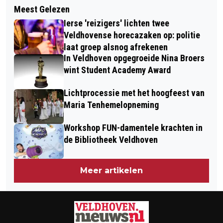
CITY SPORT VELDHOVEN HIELD
Meest Gelezen
VORDERING INSTELLEN OM
EERSTE BINGO PARTY IN ZWEMBAD
Ierse 'reizigers' lichten twee
VERJARING VAN DWANGSOM TE
Veldhovense horecazaken op: politie
STUITEN
laat groep alsnog afrekenen
In Veldhoven opgegroeide Nina Broers
wint Student Academy Award
Lichtprocessie met het hoogfeest van
Maria Tenhemelopneming
Workshop FUN-damentele krachten in
de Bibliotheek Veldhoven
Meer artikelen