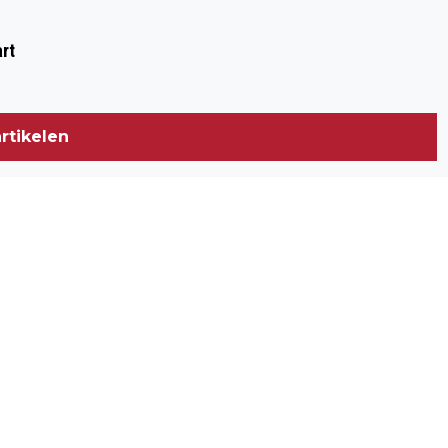
Volgend artikel
FIM MOTOMINI NETHERLANDS SERIES
rt
KOMT NAAR VELDHOVEN OP 7 JUNI
rtikelen