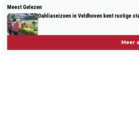
Vorig artikel
Meest Gelezen
ACCREDITATIE MÁXIMA MC ALS
Dahliaseizoen in Veldhoven kent rustige sta
TOPKLINISCH ZIEKENHUIS MET VIJF
JAAR VERLENGD
Meer a