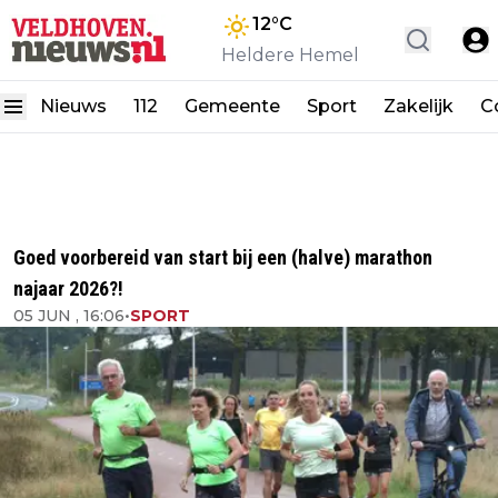
12
°C
Heldere Hemel
Nieuws
112
Gemeente
Sport
Zakelijk
C
Goed voorbereid van start bij een (halve) marathon
najaar 2026?!
05 JUN , 16:06
•
SPORT