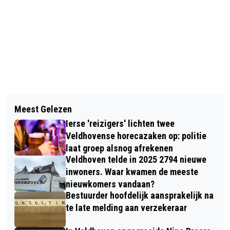
Vorig artikel
Volgend artikel
BIJEENKOMST OVER DIGITALE
Meest Gelezen
MAGIC MIKE IN DE BIBLIOTHEEK
MANTELZORG IN DE BIBLIOTHEEK
Ierse 'reizigers' lichten twee
VELDHOVEN
VELDHOVEN
Veldhovense horecazaken op: politie
laat groep alsnog afrekenen
Veldhoven telde in 2025 2794 nieuwe
inwoners. Waar kwamen de meeste
nieuwkomers vandaan?
Bestuurder hoofdelijk aansprakelijk na
te late melding aan verzekeraar