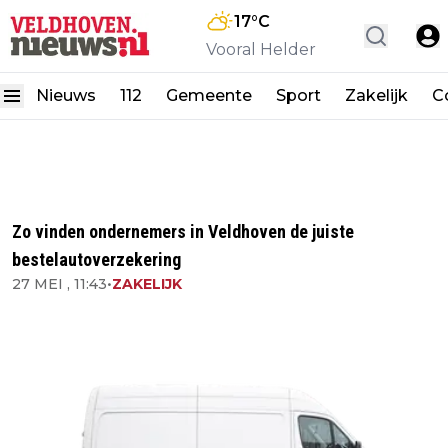
17
°C
Vooral Helder
Nieuws
112
Gemeente
Sport
Zakelijk
C
Zo vinden ondernemers in Veldhoven de juiste
bestelautoverzekering
27 MEI , 11:43
•
ZAKELIJK