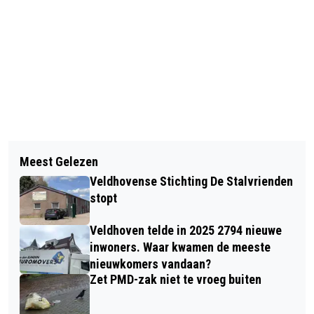
Vorig artikel
Volgend artikel
BEREIKBAARHEID JONGE STEK
Meest Gelezen
ZWAARGEWONDE BIJ BOTSING OP
Veldhovense Stichting De Stalvrienden
FIETSPAD IN VELDHOVEN
stopt
Veldhoven telde in 2025 2794 nieuwe
inwoners. Waar kwamen de meeste
nieuwkomers vandaan?
Zet PMD-zak niet te vroeg buiten