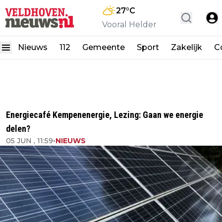
27
°C
Vooral Helder
Nieuws
112
Gemeente
Sport
Zakelijk
C
Energiecafé Kempenenergie, Lezing: Gaan we energie
delen?
05 JUN , 11:59
•
NIEUWS